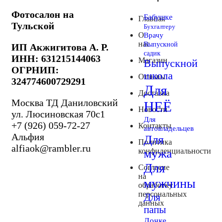
Фотосалон на
Бабушке
Главная
Тульской
Бухгалтеру
О
Врачу
нас
Выпускной
ИП Акжигитова А. Р.
садик
ИНН: 631215144063
Магазин
Выпускной
ОГРНИП:
школа
Отзывы
324774600729291
Для
Доставка
Москва ТД Даниловский
НЕЁ
Новости
ул. Люсиновская 70с1
Для
+7 (926) 059-72-27
Контакты
автовладельцев
Альфия
Для
Политика
alfiaok@rambler.ru
конфиденциальности
мужа
Для
Согласие
на
мужчины
обработку
персональных
Для
данных
папы
Дочке