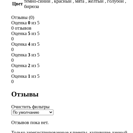
темно-синий
,
красный
,
мята
,
желтый
,
голубой
,
Цвет
бирюза
Отзывы (0)
Оценка
0
из 5
0 отзывов
Оценка
5
из 5
0
Оценка
4
из 5
0
Оценка
3
из 5
0
Оценка
2
из 5
0
Оценка
1
из 5
0
Отзывы
Очистить фильтры
Отзывов пока нет.
Только зарегистрированные клиенты, купившие данный