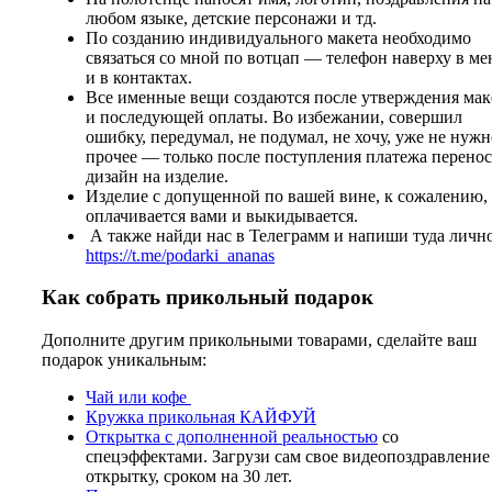
любом языке, детские персонажи и тд.
По созданию индивидуального макета необходимо
связаться со мной по вотцап — телефон наверху в м
и в контактах.
Все именные вещи создаются после утверждения мак
и последующей оплаты. Во избежании, совершил
ошибку, передумал, не подумал, не хочу, уже не нужн
прочее — только после поступления платежа перено
дизайн на изделие.
Изделие с допущенной по вашей вине, к сожалению,
оплачивается вами и выкидывается.
А также найди нас в Телеграмм и напиши туда лично
https://t.me/podarki_ananas
Как собрать прикольный подарок
Дополните другим прикольными товарами, сделайте ваш
подарок уникальным:
Чай или кофе
Кружка прикольная КАЙФУЙ
Открытка с дополненной реальностью
со
спецэффектами. Загрузи сам свое видеопоздравление
открытку, сроком на 30 лет.