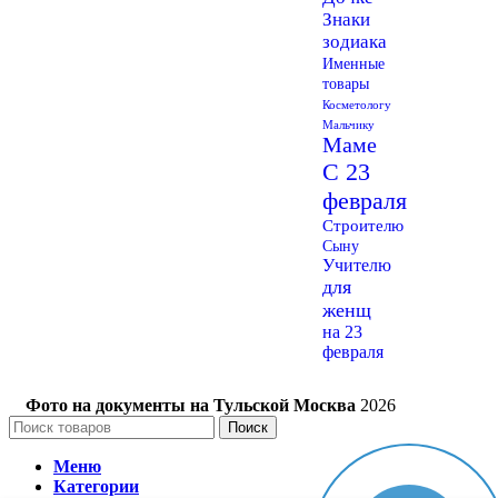
Знаки
зодиака
Именные
товары
Косметологу
Мальчику
Маме
С 23
февраля
Строителю
Сыну
Учителю
для
женщ
на 23
февраля
Фото на документы на Тульской Москва
2026
Поиск
Меню
Категории