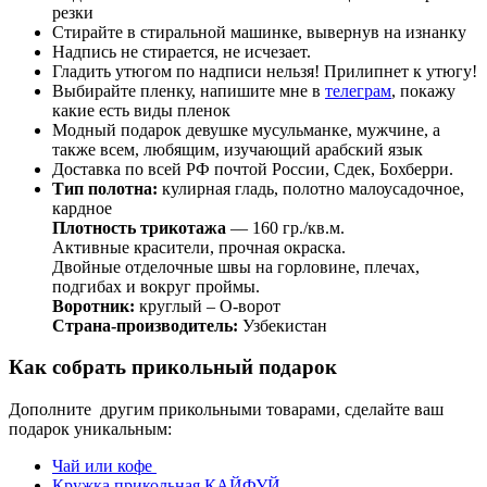
резки
Стирайте в стиральной машинке, вывернув на изнанку
Надпись не стирается, не исчезает.
Гладить утюгом по надписи нельзя! Прилипнет к утюгу!
Выбирайте пленку, напишите мне в
телеграм
, покажу
какие есть виды пленок
Модный подарок девушке мусульманке, мужчине, а
также всем, любящим, изучающий арабский язык
Доставка по всей РФ почтой России, Сдек, Бохберри.
Тип полотна:
кулирная гладь, полотно малоусадочное,
кардное
Плотность трикотажа
— 160 гр./кв.м.
Активные красители, прочная окраска.
Двойные отделочные швы на горловине, плечах,
подгибах и вокруг проймы.
Воротник:
круглый – О-ворот
Страна-производитель:
Узбекистан
Как собрать прикольный подарок
Дополните другим прикольными товарами, сделайте ваш
подарок уникальным:
Чай или кофе
Кружка прикольная КАЙФУЙ