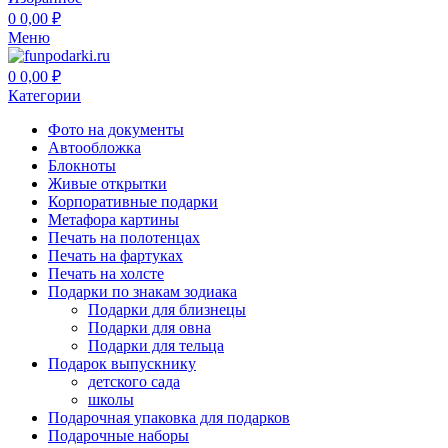
0
0,00
₽
Меню
0
0,00
₽
Категории
Фото на документы
Автообложка
Блокноты
Живые открытки
Корпоративные подарки
Метафора картины
Печать на полотенцах
Печать на фартуках
Печать на холсте
Подарки по знакам зодиака
Подарки для близнецы
Подарки для овна
Подарки для тельца
Подарок выпускнику
детского сада
школы
Подарочная упаковка для подарков
Подарочные наборы