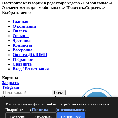
Настройте категории в редакторе хедера -> Мобильные ->
Элемент меню для мобильных -> Показать/Скрыть ->
Выбрать меню
Главная
О компании
Оплата
Отзывы
Доставка
Контакты
Рассрочка
Оплата ДОЛЯМИ
Избранное
Сравнить
Вход / Регистрация
Корзина
Закрыть
Telegram
Поиск
Начните вводить текст, чтобы увидеть сообщения,
Онлайн-
которые вы ищете.
Мы используем файлы cookie для работы сайта и аналитики.
Магазин
запись
Подробнее — в
Политике конфиденциальности
.
Избранное
0
Заказ
Настроить
Отклонить
Принять все