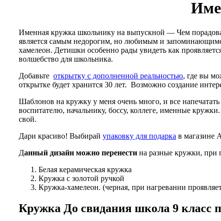
Име
Именная кружка школьнику на выпускной — Чем порадовать
является самым недорогим, но любимым и запоминающимся
хамелеон. Детишки особенно рады увидеть как проявляетс
волшебство для школьника.
Добавьте
открытку с дополненной реальностью
, где вы м
открытке будет хранится 30 лет. Возможно создание интер
Шаблонов на кружку у меня очень много, и все напечатать 
воспитателю, начальнику, боссу, коллеге, именные кружки
свой.
Дари красиво! Выбирай
упаковку для подарка
в магазине 
Д
анный дизайн можно перенести
на разные кружки, при 
Белая керамическая кружка
Кружка с золотой ручкой
Кружка-хамелеон. (черная, при нагревании проявляет
Кружка До свидания школа 9 класс 