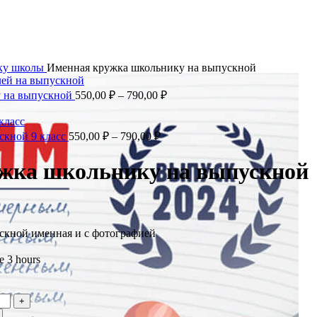
ку
школы
Именная кружка школьнику на выпускной
у на выпускной
550,00
₽
–
790,00
₽
скной 9 класс
550,00
₽
–
790,00
₽
жка школьнику на выпускной
скной именная и с фотографией
е 3 hours