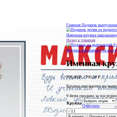
Главная
Подарок выпускни
Именная кружка школьник
Назад к товарам
Кружка школьнику на выпу
Именная кру
550,00
₽
–
790,00
₽
Кружка школьнику на выпу
9
Items продано за последни
Кружка
Очистить
В корзину
Покупка в 1 клик