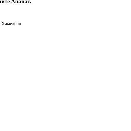
йте Ананас.
,
Хамелеон