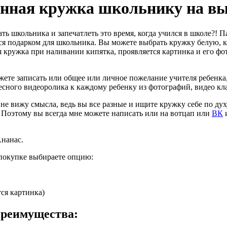
нная кружка школьнику на в
 школьника и запечатлеть это время, когда учился в школе?! 
 подарком для школьника. Вы можете выбрать кружку белую, кр
я кружка при наливании кипятка, проявляется картинка и его ф
ожете записать или общее или личное пожелание учителя ребенка
есного видеоролика к каждому ребенку из фотографий, видео кл
не вижу смысла, ведь вы все разные и ищите кружку себе по духу
. Поэтому вы всегда мне можете написать или на вотцап или
ВК
и
Ананас.
покупке выбираете опцию:
ся картинка)
преимущества: