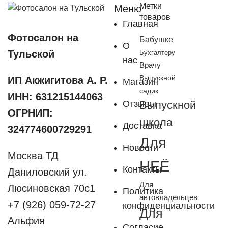
Метки
Меню
товаров
Главная
Фотосалон на
Бабушке
О
Тульской
Бухгалтеру
нас
Врачу
Выпускной
ИП Акжигитова А. Р.
Магазин
садик
ИНН: 631215144063
Отзывы
Выпускной
ОГРНИП:
школа
Доставка
324774600729291
Для
Новости
Москва ТД
НЕЁ
Контакты
Даниловский ул.
Для
Люсиновская 70с1
Политика
автовладельцев
+7 (926) 059-72-27
конфиденциальности
Для
Альфия
Согласие