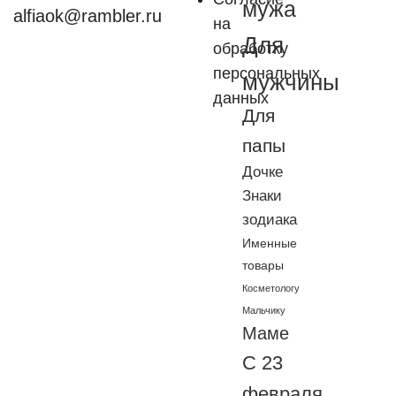
мужа
alfiaok@rambler.ru
на
Для
обработку
персональных
мужчины
данных
Для
папы
Дочке
Знаки
зодиака
Именные
товары
Косметологу
Мальчику
Маме
С 23
февраля