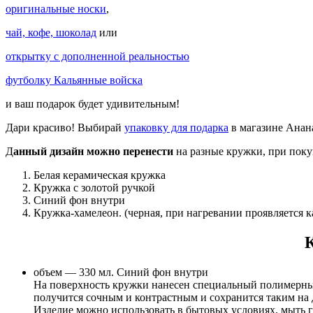
оригинальные носки
,
чай, кофе, шоколад
или
открытку с дополненной реальностью
футболку Кальянные войска
и ваш подарок будет удивительным!
Дари красиво! Выбирай
упаковку для подарка
в магазине Анан
Д
анный дизайн можно перенести
на разные кружки, при пок
Белая керамическая кружка
Кружка с золотой ручкой
Синий фон внутри
Кружка-хамелеон. (черная, при нагревании проявляется к
объем — 330 мл. Синий фон внутри
На поверхность кружки нанесен специальный полимерны
получится сочным и контрастным и сохранится таким на 
Изделие можно использовать в бытовых условиях, мыть 