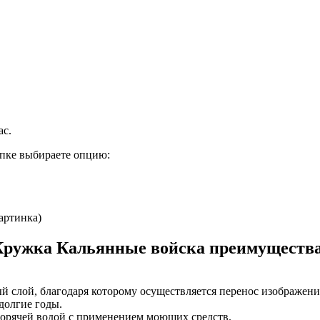
ас.
упке выбираете опцию:
артинка)
Кружка Кальянные войска преимущества
й слой, благодаря которому осуществляется перенос изображе
долгие годы.
горячей водой с применением моющих средств.