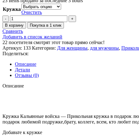
23
Items продано за последние 3 hours
Кружка
Очистить
В корзину
Покупка в 1 клик
Сравнить
Добавить в список желаний
22
посетителя смотрят этот товар прямо сейчас!
Артикул:
133
Категории:
Для женщины
,
для мужчины
,
Прикол
Поделиться:
Описание
Детали
Отзывы (0)
Описание
Кружка Кальянные войска — Прикольная кружка в подарок люб
подарок любимой подружке,брату, коллеге, всем, кто любит п
Добавьте к кружке