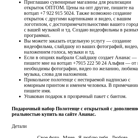
Приглашаю сувенирные магазины для реализации
открыток ОПТОМ. Цены на опт другие, пишите на
вотцап +7 922 915 5024. Также возможно создание
открыток с другими картинками и видео, с вашим
логотипом, с достопримечательностями вашего город
с вашей музыкой и тд. Создаю видеофильмы в разны
программах.
Вы можете заказать отдельную услугу — создание
видеофильма, слайдшоу из ваших фотографий, видео,
наложением голоса, музыки и тд.
Если в опциях выбрали Слайдшоу создает Ананас —
пишите мне на вотцап +7915 222 50 24 Альфия — от 
необходимы фотографии, видео по желанию, любима
музыка, слова для наложения.
Прикольное полотенце с нестираемой надписью с
юморным принтом и именем человека. В примечани
пишите имя.
Упакован подарок в прозрачный пакет с бантом.
Подарочный набор Полотенце с открыткой с дополненн
реальностью купить на сайте Ананас.
Детали
Свое фото
,
Маме
,
Я люблю тебя
,
Любовь-