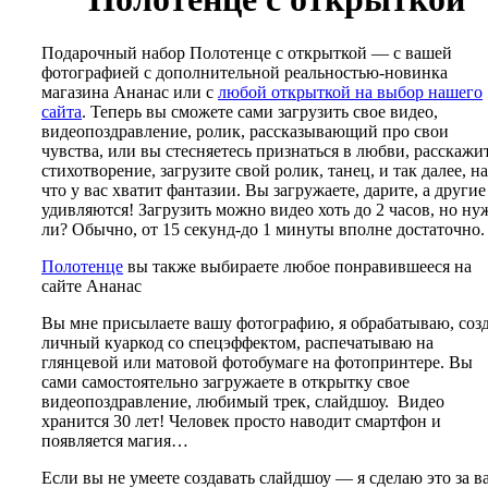
Подарочный набор Полотенце с открыткой — с вашей
фотографией с дополнительной реальностью-новинка
магазина Ананас или с
любой открыткой на выбор нашего
сайта
. Теперь вы сможете сами загрузить свое видео,
видеопоздравление, ролик, рассказывающий про свои
чувства, или вы стесняетесь признаться в любви, расскажи
стихотворение, загрузите свой ролик, танец, и так далее, на
что у вас хватит фантазии. Вы загружаете, дарите, а другие
удивляются! Загрузить можно видео хоть до 2 часов, но ну
ли? Обычно, от 15 секунд-до 1 минуты вполне достаточно.
Полотенце
вы также выбираете любое понравившееся на
сайте Ананас
Вы мне присылаете вашу фотографию, я обрабатываю, соз
личный куаркод со спецэффектом, распечатываю на
глянцевой или матовой фотобумаге на фотопринтере. Вы
сами самостоятельно загружаете в открытку свое
видеопоздравление, любимый трек, слайдшоу. Видео
хранится 30 лет! Человек просто наводит смартфон и
появляется магия…
Если вы не умеете создавать слайдшоу — я сделаю это за ва