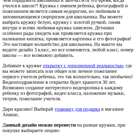
Чем порадовать школьника и запечатлеть это время, когда
учился в школе?! Кружка с именем ребенка, фотографией и
пожеланием является самым недорогим, но любимым и
запоминающимся сюрпризом для школьника. Вы можете
выбрать кружку белую, кружку с золотой ручкой, синяя
внутри и всеми любимая кружка хамелеон. Детишки
особенно рады увидеть как проявляется кружка при
наливании кипятка, проявляется картинка и его фотография!
Это настоящее волшебство для школьника. На макете вы
видите дизайн 3 класс, но все изменяется, любой класс, номер
школы — все возможно добавить.
Добавьте к кружке
открытку с дополненной реальностью
, где
вы можете записать или общее или личное пожелание
первого учителя ребенка, это так волнительно, так необычно!
Видеопоздравление в открытке будет хранится 30 лет.
Возможно создание интересного видеоролика к каждому
ребенку из фотографий, видео класса, наложение музыки,
титров, пожелание учителя.
Дари красиво! Выбирай
упаковку для подарка
в магазине
Ананас.
Д
анный дизайн можно перенести
на разные кружки, при
покупке выбираете опцию: