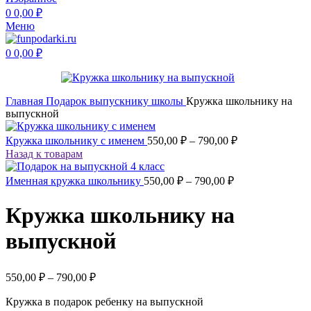
0
0,00
₽
Меню
0
0,00
₽
Главная
Подарок выпускнику
школы
Кружка школьнику на
выпускной
Диапазон
Кружка школьнику с именем
550,00
₽
–
790,00
₽
цен:
Назад к товарам
550,00 ₽
Диапазон
–
Именная кружка школьнику
550,00
₽
–
790,00
₽
цен:
790,00 ₽
550,00 ₽
Кружка школьнику на
–
790,00 ₽
выпускной
Диапазон
550,00
₽
–
790,00
₽
цен:
Кружка в подарок ребенку на выпускной
550,00 ₽