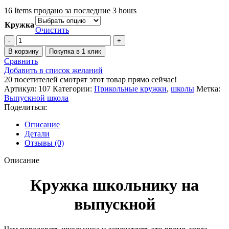
–
16
Items продано за последние 3 hours
790,00 ₽
Кружка
Очистить
Количество
товара
В корзину
Покупка в 1 клик
Кружка
Сравнить
школьнику
Добавить в список желаний
на
20
посетителей смотрят этот товар прямо сейчас!
выпускной
Артикул:
107
Категории:
Прикольные кружки
,
школы
Метка:
Выпускной школа
Поделиться:
Описание
Детали
Отзывы (0)
Описание
Кружка школьнику на
выпускной