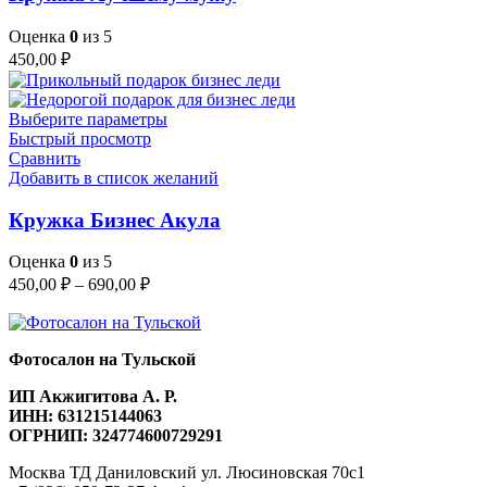
Оценка
0
из 5
450,00
₽
Этот
Выберите параметры
товар
Быстрый просмотр
имеет
Сравнить
несколько
Добавить в список желаний
вариаций.
Опции
Кружка Бизнес Акула
можно
выбрать
Оценка
0
из 5
на
Диапазон
450,00
₽
–
690,00
₽
странице
цен:
товара.
450,00 ₽
–
Фотосалон на Тульской
690,00 ₽
ИП Акжигитова А. Р.
ИНН: 631215144063
ОГРНИП: 324774600729291
Москва ТД Даниловский ул. Люсиновская 70с1